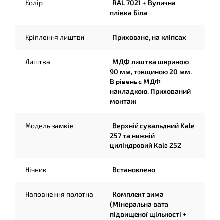
Колір
RAL 7021 + Вулична
плівка Біла
Кріплення лиштви
Приховане, на кліпсах
Лиштва
МДФ лиштва шириною
90 мм, товщиною 20 мм.
В рівень с МДФ
накладкою. Прихований
монтаж
Модель замків
Верхній сувальдний Kale
257 та нижній
циліндровий Kale 252
Нічник
Встановлено
Наповнення полотна
Комплект зима
(Мінеральна вата
підвищеної щільності +