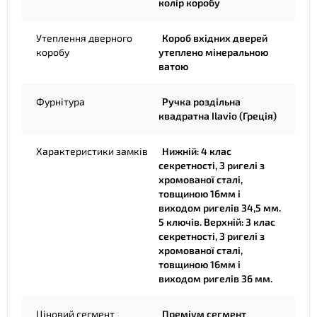
колір коробу
Утеплення дверного
Короб вхідних дверей
коробу
утеплено мінеральною
ватою
Фурнітура
Ручка роздільна
квадратна Ilavio (Греція)
Характеристики замків
Нижній: 4 клас
секретності, 3 ригелі з
хромованої сталі,
товщиною 16мм і
виходом ригелів 34,5 мм.
5 ключів. Верхній: 3 клас
секретності, 3 ригелі з
хромованої сталі,
товщиною 16мм і
виходом ригелів 36 мм.
Ціновий сегмент
Преміум сегмент