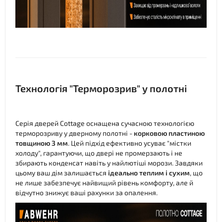
Технологія "Терморозрив" у полотні
Серія дверей Cottage оснащена сучасною технологією
терморозриву у дверному полотні -
корковою пластиною
товщиною 3 мм
. Цей підхід ефективно усуває "містки
холоду", гарантуючи, що двері не промерзають і не
збирають конденсат навіть у найлютіші морози. Завдяки
цьому ваш дім залишається
ідеально теплим і сухим
, що
не лише забезпечує найвищий рівень комфорту, але й
відчутно знижує ваші рахунки за опалення.