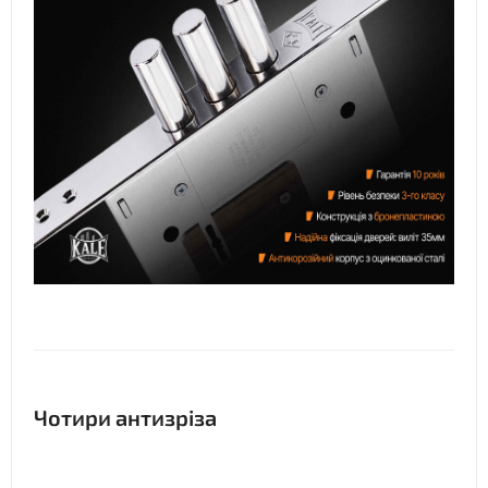
Чотири антизріза