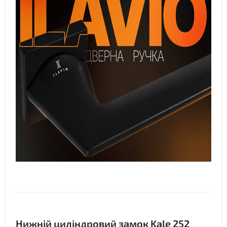
Нижній циліндровий замок Kale 252