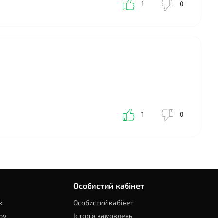
1
0
1
0
Особистий кабінет
к
Особистий кабінет
ру
Історія замовлень