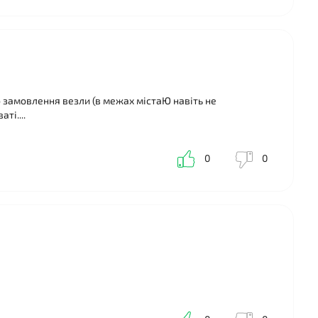
бо замовлення везли (в межах містаЮ навіть не
ті....
0
0