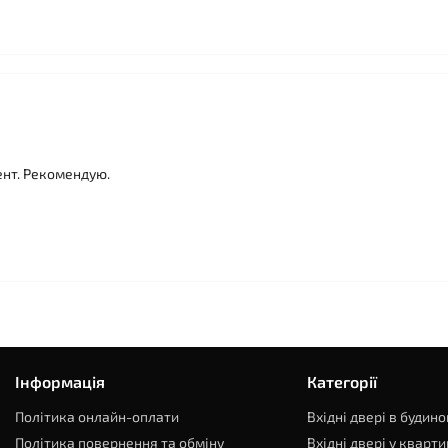
нт. Рекомендую.
Інформація
Категорії
Політика онлайн-оплати
Вхідні двері в будино
Політика повернення та обміну
Вхідні двері у кварти