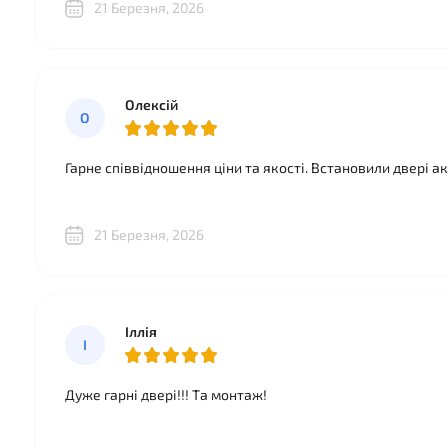
21 Березня, 2026
Олексій
О
Гарне співвідношення ціни та якості. Встановили двері а
21 Березня, 2026
Іллія
І
Дуже гарні двері!!! Та монтаж!